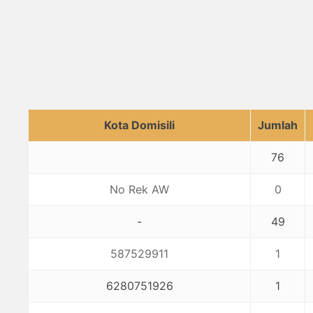
Kota Domisili
Jumlah
76
No Rek AW
0
-
49
587529911
1
6280751926
1