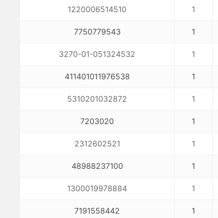
1220006514510
1
7750779543
1
3270-01-051324532
1
411401011976538
1
5310201032872
1
7203020
1
2312602521
1
48988237100
1
1300019978884
1
7191558442
1