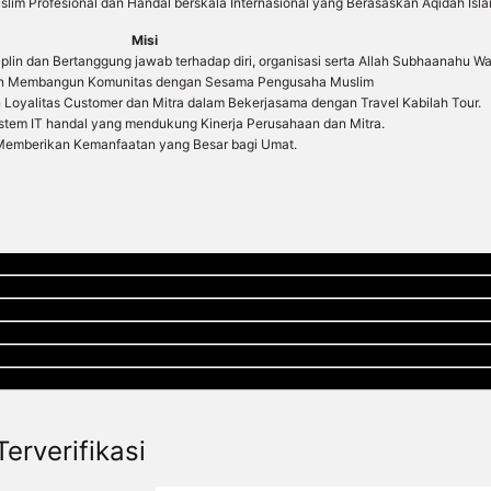
im Profesional dan Handal berskala Internasional yang Berasaskan Aqidah Isla
Misi
in dan Bertanggung jawab terhadap diri, organisasi serta Allah Subhaanahu Wat
dan Membangun Komunitas dengan Sesama Pengusaha Muslim
oyalitas Customer dan Mitra dalam Bekerjasama dengan Travel Kabilah Tour.
em IT handal yang mendukung Kinerja Perusahaan dan Mitra.
emberikan Kemanfaatan yang Besar bagi Umat.
erverifikasi