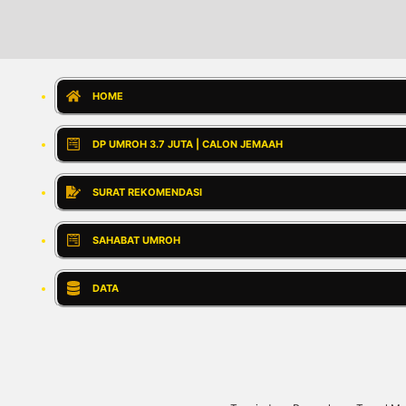
HOME
DP UMROH 3.7 JUTA | CALON JEMAAH
SURAT REKOMENDASI
SAHABAT UMROH
DATA