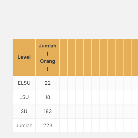
Jumlah
(
Level
Orang
)
ELSU
22
LSU
18
SU
183
Jumlah
223