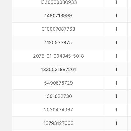
1320000030933
1
1480718999
1
310007087763
1
1120533875
1
2075-01-004045-50-8
1
1320021887261
1
5490678729
1
1301622730
1
2030434067
1
13793127663
1