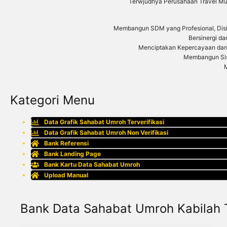
Terwjudnya Perusahaan Travel Musl
Membangun SDM yang Profesional, Disipl
Bersinergi 
Menciptakan Kepercayaan dan L
Membangun Sist
M
Kategori Menu
Data Grafik Sahabat Umroh Terverifikasi
Data Grafik Sahabat Umroh Non Verifikasi
Bank Referensi
Bank Landing Page
Bank Kartu Data Sahabat Umroh
Upload Manual
Bank Data Sahabat Umroh Kabilah T